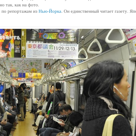
 так, как на фото.
м по репортажам из
Нью-Йорка
. Он единственный читает газету. Я