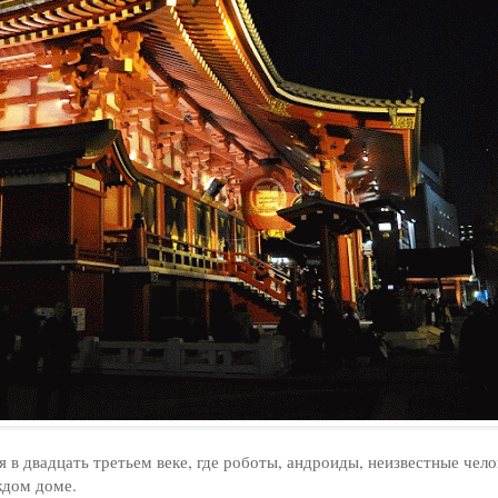
 в двадцать третьем веке, где роботы, андроиды, неизвестные чело
ждом доме.