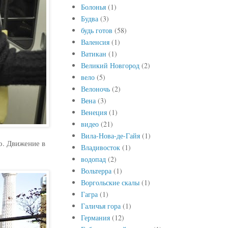
Болонья
(1)
Будва
(3)
будь готов
(58)
Валенсия
(1)
Ватикан
(1)
Великий Новгород
(2)
вело
(5)
Велоночь
(2)
Вена
(3)
Венеция
(1)
видео
(21)
Вила-Нова-де-Гайя
(1)
о. Движение в
Владивосток
(1)
водопад
(2)
Вольтерра
(1)
Воргольские скалы
(1)
Гагра
(1)
Галичья гора
(1)
Германия
(12)