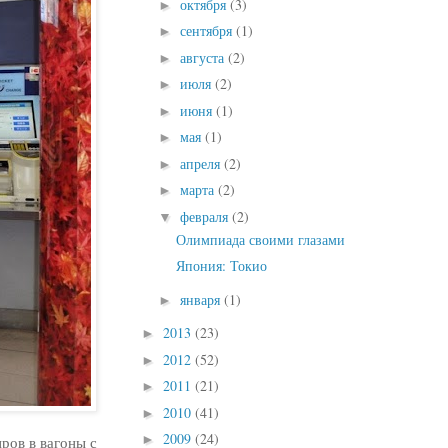
октября
(3)
►
сентября
(1)
►
августа
(2)
►
июля
(2)
►
июня
(1)
►
мая
(1)
►
апреля
(2)
►
марта
(2)
►
февраля
(2)
▼
Олимпиада своими глазами
Япония: Токио
января
(1)
►
2013
(23)
►
2012
(52)
►
2011
(21)
►
2010
(41)
►
2009
(24)
►
ров в вагоны с