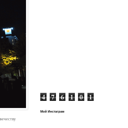
4
7
6
1
0
1
Мой Инстаграм
вечеству