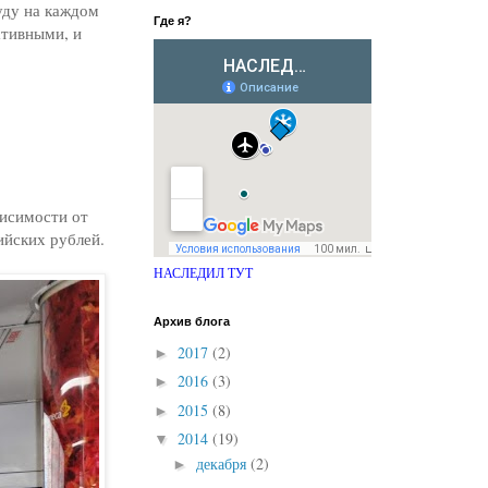
уду на каждом
Где я?
ативными, и
!
висимости от
ийских рублей.
НАСЛЕДИЛ ТУТ
Архив блога
2017
(2)
►
2016
(3)
►
2015
(8)
►
2014
(19)
▼
декабря
(2)
►