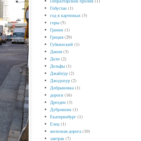
Гибралтарский пролив
(1)
Гобустан
(1)
год в картинках
(3)
горы
(5)
Гренен
(1)
Греция
(29)
Губкинский
(1)
Дания
(3)
Дели
(2)
Дельфы
(1)
Джайпур
(2)
Джодхпур
(2)
Добрыновка
(1)
дороги
(16)
Дрезден
(3)
Дубровник
(1)
Екатеринбург
(1)
Елец
(1)
железная дорога
(10)
завтрак
(7)