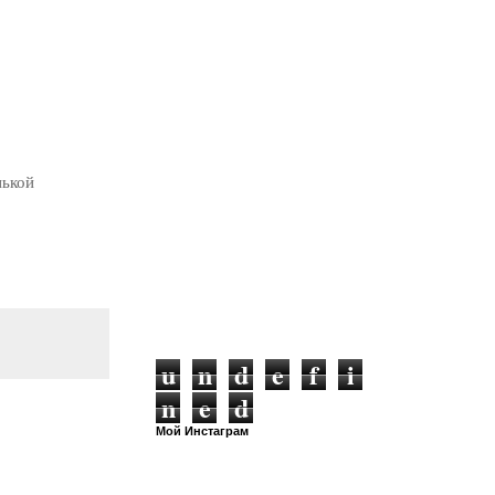
нькой
.
u
n
d
e
f
i
n
e
d
Мой Инстаграм