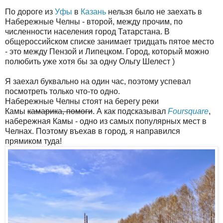
По дороге из
Уфы
в
Казань
нельзя было не заехать в
Набережные Челны - второй, между прочим, по
численности населения город Татарстана. В
общероссийском списке занимает тридцать пятое место
- это между Пензой и Липецком. Город, который можно
полюбить уже хотя бы за одну Ольгу Шелест )
Я заехал буквально на один час, поэтому успевал
посмотреть только что-то одно.
Набережные Челны стоят на берегу реки
Камы
камарика, помоги
. А как подсказывал
Foursquare
,
набережная Камы - одно из самых популярных мест в
Челнах. Поэтому въехав в город, я направился
прямиком туда!