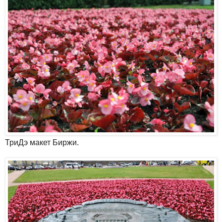
ТриДэ макет Биржи.