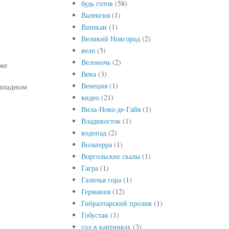
будь готов
(58)
Валенсия
(1)
Ватикан
(1)
Великий Новгород
(2)
вело
(5)
Велоночь
(2)
 же
Вена
(3)
Венеция
(1)
западном
видео
(21)
Вила-Нова-де-Гайя
(1)
Владивосток
(1)
водопад
(2)
Вольтерра
(1)
Воргольские скалы
(1)
Гагра
(1)
Галичья гора
(1)
Германия
(12)
Гибралтарский пролив
(1)
Гобустан
(1)
год в картинках
(3)