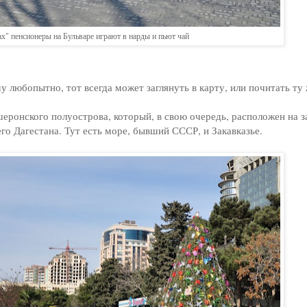
х" пенсионеры на Бульваре играют в нарды и пьют чай
у любопытно, тот всегда может заглянуть в карту, или почитать ту
еронского полуострова, который, в свою очередь, расположен на 
го Дагестана. Тут есть море, бывший СССР, и Закавказье.