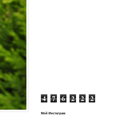
4
7
6
2
2
2
Мой Инстаграм